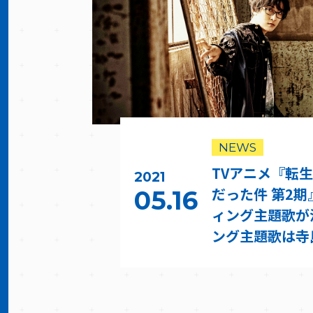
NEWS
TVアニメ『転
2021
だった件 第2
05.16
ィング主題歌が
ング主題歌は寺