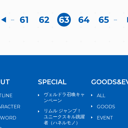
61
62
63
64
65
...
...
UT
SPECIAL
GOODS&E
ヴェルドラ召喚キャ
TLINE
ALL
ンペーン
ARACTER
GOODS
リムル ジャンプ！
ユニークスキル跳躍
YWORD
EVENT
者（ハネルモノ）