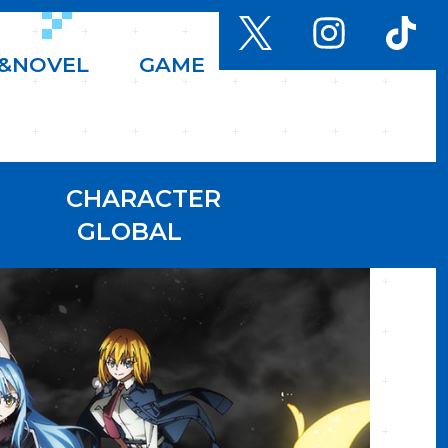
&
N
O
V
E
L
G
A
M
E
CHARACTER
GLOBAL