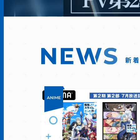
新
ANIME