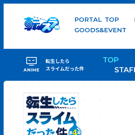
P
O
R
T
A
L
T
O
P
G
O
O
D
S
&
E
V
E
N
T
TOP
転生したら
スライムだった件
STAF
ANIME