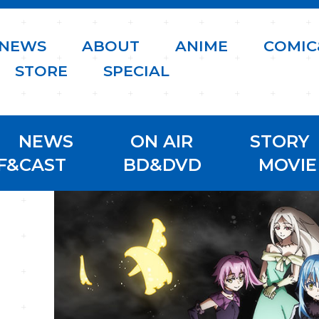
N
E
W
S
A
B
O
U
T
A
N
I
M
E
C
O
M
I
C
S
T
O
R
E
S
P
E
C
I
A
L
NEWS
ON AIR
STORY
F&CAST
BD&DVD
MOVIE