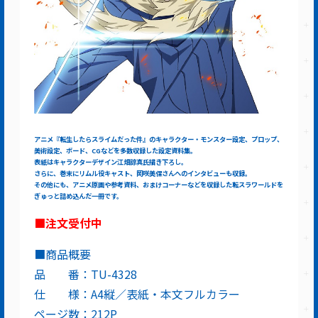
アニメ『転生したらスライムだった件』のキャラクター・モンスター設定、プロップ、
美術設定、ボード、CGなどを多数収録した設定資料集。
表紙はキャラクターデザイン江畑諒真氏描き下ろし。
さらに、巻末にリムル役キャスト、岡咲美保さんへのインタビューも収録。
その他にも、アニメ原画や参考資料、おまけコーナーなどを収録した転スラワールドを
ぎゅっと詰め込んだ一冊です。
■注文受付中
■商品概要
品 番：TU-4328
仕 様：A4縦／表紙・本文フルカラー
ページ数：212P