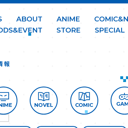
S
A
B
O
U
T
A
N
I
M
E
C
O
M
I
C
&
O
D
S
&
E
V
E
N
T
S
T
O
R
E
S
P
E
C
I
A
L
情報
GA
COMIC
NOVEL
NIME