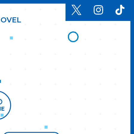
N
O
V
E
L
ME