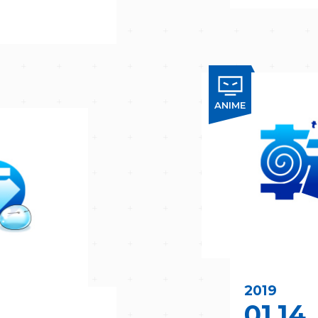
ANIME
2019
01.14