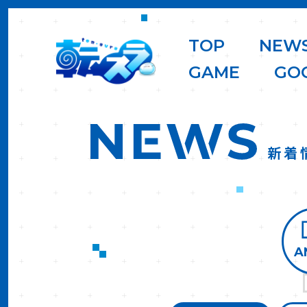
T
O
P
N
E
W
G
A
M
E
G
O
新着
A