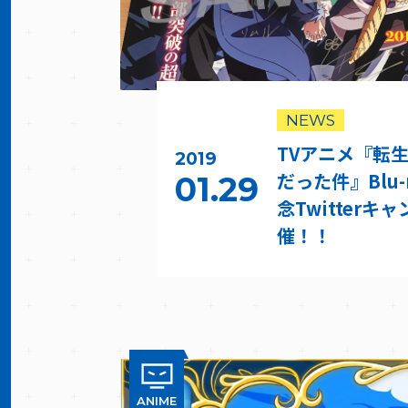
NEWS
TVアニメ『転
2019
だった件』Blu-
01.29
念Twitterキ
催！！
ANIME