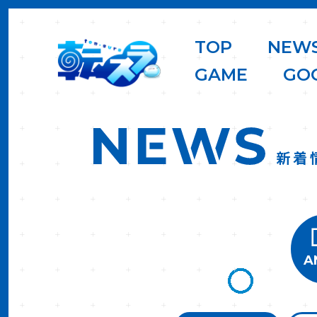
T
O
P
N
E
W
G
A
M
E
G
O
新着
A