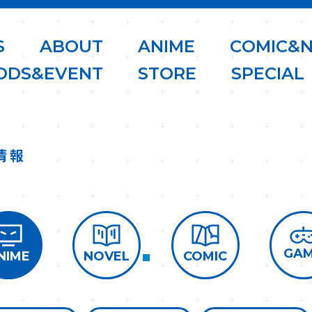
S
A
B
O
U
T
A
N
I
M
E
C
O
M
I
C
&
O
D
S
&
E
V
E
N
T
S
T
O
R
E
S
P
E
C
I
A
L
情報
GA
COMIC
NOVEL
NIME