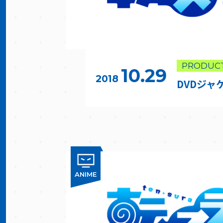
PRODUC
10.29
2018
DVDジャ
ANIME