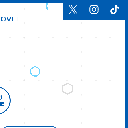
N
O
V
E
L
ME