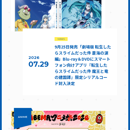
NEWS
9月25日発売「劇場版 転生した
らスライムだった件 蒼海の涙
2026
編」Blu-ray＆DVDにスマート
07.29
フォン向けアプリ『転生した
らスライムだった件 魔王と竜
の建国譚』限定シリアルコー
ド封入決定
ANIME