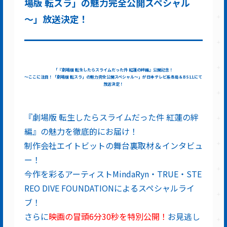
場版 転スラ」の魅力完全公開スペシャル
～」放送決定！
「『劇場版 転生したらスライムだった件 紅蓮の絆編』公開記念！
～ここに注目！「劇場版 転スラ」の魅力完全公開スペシャル～」が日本テレビ系各局＆BS11にて
放送決定！
『劇場版 転生したらスライムだった件 紅蓮の絆
編』の魅力を徹底的にお届け！
制作会社エイトビットの舞台裏取材＆インタビュ
ー！
今作を彩るアーティストMindaRyn・TRUE・STE
REO DIVE FOUNDATIONによるスペシャルライ
ブ！
さらに
映画の冒頭6分30秒を特別公開！
お見逃し