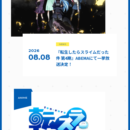
NEWS
2026
『転生したらスライムだった
08.08
件 第4期』ABEMAにて一挙放
送決定！
ANIME