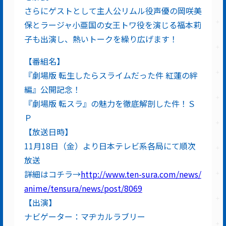
さらにゲストとして主人公リムル役声優の岡咲美
保とラージャ小亜国の女王トワ役を演じる福本莉
子も出演し、熱いトークを繰り広げます！
【番組名】
『劇場版 転生したらスライムだった件 紅蓮の絆
編』公開記念！
『劇場版 転スラ』の魅力を徹底解剖した件！Ｓ
Ｐ
【放送日時】
11月18日（金）より日本テレビ系各局にて順次
放送
詳細はコチラ→
http://www.ten-sura.com/news/
anime/tensura/news/post/8069
【出演】
ナビゲーター：マヂカルラブリー