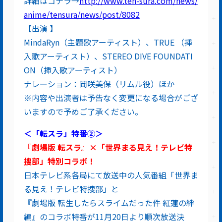
詳細はコチラ→
http://www.ten-sura.com/news/
anime/tensura/news/post/8082
【出演 】
MindaRyn（主題歌アーティスト）、TRUE （挿
入歌アーティスト）、STEREO DIVE FOUNDATI
ON（挿入歌アーティスト）
ナレーション：岡咲美保（リムル役）ほか
※内容や出演者は予告なく変更になる場合がござ
いますので予めご了承ください。
＜「転スラ」特番②＞
『劇場版 転スラ』×「世界まる見え！テレビ特
捜部」特別コラボ！
日本テレビ系各局にて放送中の人気番組「世界ま
る見え！テレビ特捜部」と
『劇場版 転生したらスライムだった件 紅蓮の絆
編』のコラボ特番が11月20日より順次放送決