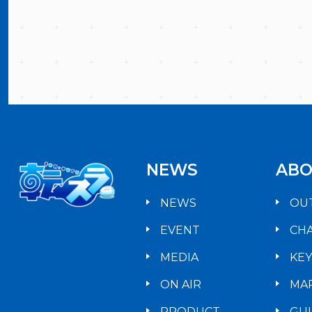
NEWS
ABO
NEWS
OU
EVENT
CH
MEDIA
KE
ON AIR
MA
PRODUCT
GU