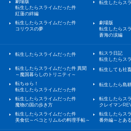
劇場版
転生したらスラ
転生したらスライムだった件
紅蓮の絆編
転生したらスライムだった件
劇場版
コリウスの夢
転生したらス
蒼海の涙編
転スラ日記
転生したらスライムだった件
転生したらス
転生したらスライムだった件 異聞
転生しても社
～魔国暮らしのトリニティ～
転ちゅら！
転生したら島
転生したらスライムだった件
転生したらスライムだった件
転生したらス
魔物の国の歩き方
クレイマンREV
転生したらスライムだった件
転生したらス
美食伝～ペコとリムルの料理手帖～
番外編～とあ