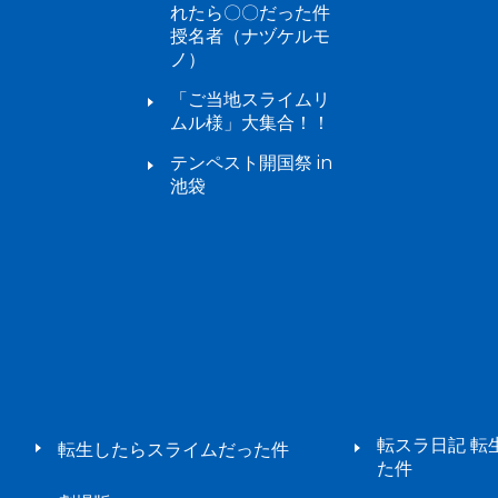
れたら〇〇だった件
授名者（ナヅケルモ
ノ）
「ご当地スライムリ
ムル様」大集合！！
テンペスト開国祭 in
池袋
転スラ日記 転
転生したらスライムだった件
た件