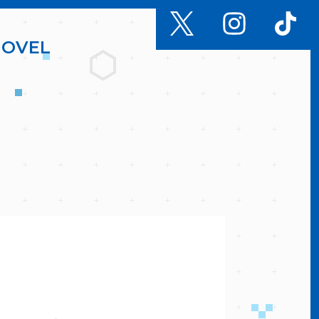
N
O
V
E
L