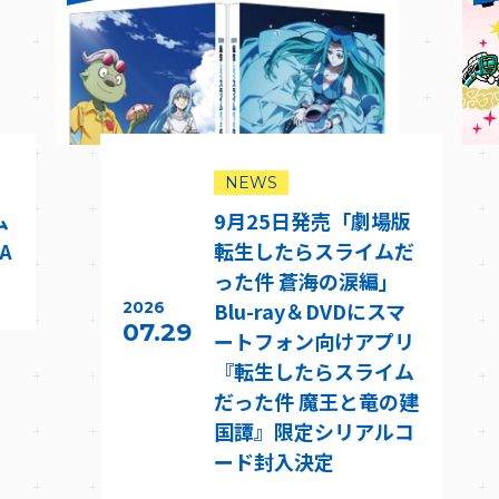
NEWS
ム
9月25日発売「劇場版
A
転生したらスライムだ
った件 蒼海の涙編」
Blu-ray＆DVDにスマ
2026
07.29
ートフォン向けアプリ
『転生したらスライム
だった件 魔王と竜の建
国譚』限定シリアルコ
ード封入決定