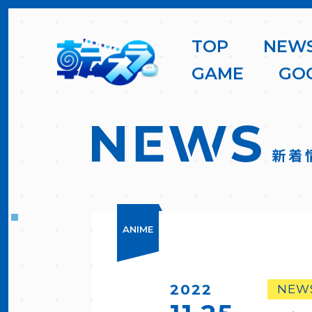
T
O
P
N
E
W
G
A
M
E
G
O
新着
ANIME
2022
NEW