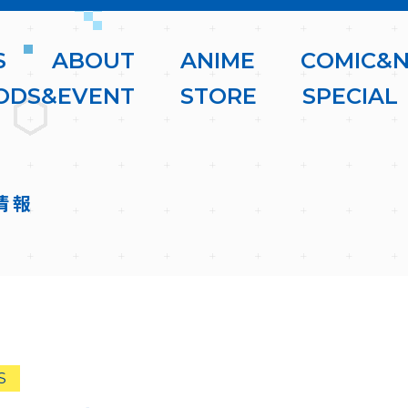
S
A
B
O
U
T
A
N
I
M
E
C
O
M
I
C
&
O
D
S
&
E
V
E
N
T
S
T
O
R
E
S
P
E
C
I
A
L
情報
S