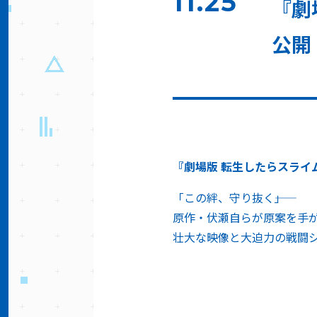
11.25
『劇
公開
『劇場版 転生したらスライ
「この絆、守り抜く――」
原作・伏瀬自らが原案を手
壮大な映像と大迫力の戦闘