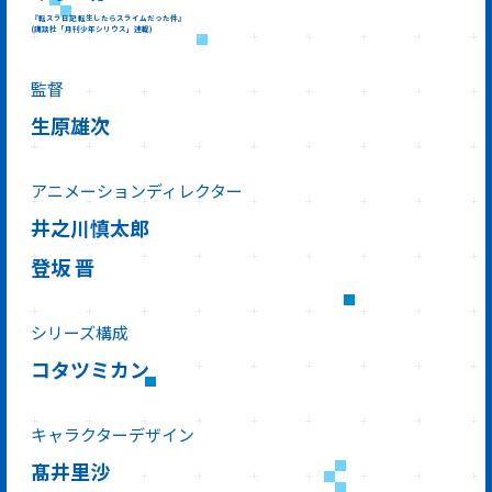
『転スラ日記 転生したらスライムだった件』
(講談社「月刊少年シリウス」連載)
監督
生原雄次
アニメーションディレクター
井之川慎太郎
登坂 晋
シリーズ構成
コタツミカン
キャラクターデザイン
髙井里沙