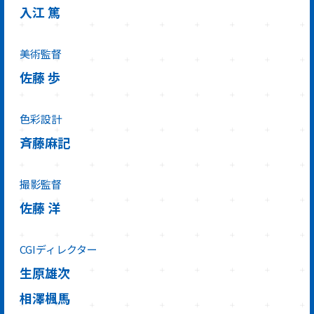
入江 篤
美術監督
佐藤 歩
色彩設計
斉藤麻記
撮影監督
佐藤 洋
CGIディレクター
生原雄次
相澤楓馬