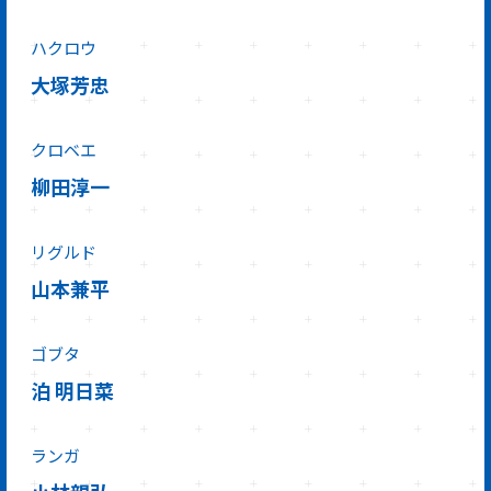
ハクロウ
大塚芳忠
クロベエ
柳田淳一
リグルド
山本兼平
ゴブタ
泊 明日菜
ランガ