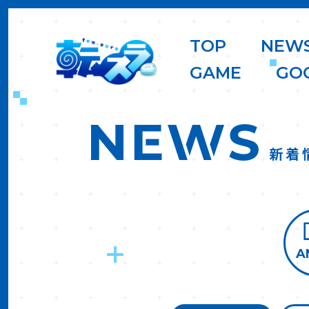
T
O
P
N
E
W
G
A
M
E
G
O
新着
A