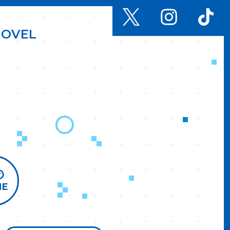
N
O
V
E
L
ME