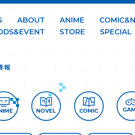
S
A
B
O
U
T
A
N
I
M
E
C
O
M
I
C
&
O
D
S
&
E
V
E
N
T
S
T
O
R
E
S
P
E
C
I
A
L
情報
GA
COMIC
NOVEL
NIME