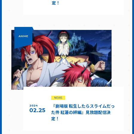
定！
ANIME
NEWS
『劇場版 転生したらスライムだっ
2024
02.25
た件 紅蓮の絆編』見放題配信決
定！