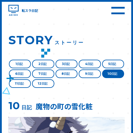
転スラ日記
ANIME
STORY
ストーリー
1
2
3
4
5
日記
日記
日記
日記
日記
6
7
8
9
10
日記
日記
日記
日記
日記
11
12
日記
日記
10
魔物の町の雪化粧
日記