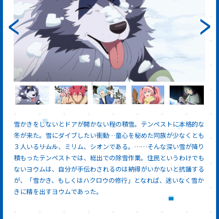
雪かきをしないとドアが開かない程の積雪。テンペストに本格的な
冬が来た。雪にダイブしたい衝動…童心を秘めた同族が少なくとも
３人いる―――リムル、ミリム、シオンである。……そんな深い雪が降り
積もったテンペストでは、総出での除雪作業。住民というわけでも
ないヨウムは、自分が手伝わされるのは納得がいかないと抗議する
が、「雪かき、もしくはハクロウの修行」となれば、迷いなく雪か
きに精を出すヨウムであった。