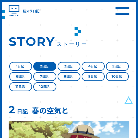
転スラ日記
ANIME
STORY
ストーリー
1
2
3
4
5
日記
日記
日記
日記
日記
6
7
8
9
10
日記
日記
日記
日記
日記
11
12
日記
日記
2
春の空気と
日記