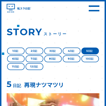
転スラ日記
ANIME
STORY
ストーリー
1
2
3
4
5
日記
日記
日記
日記
日記
6
7
8
9
10
日記
日記
日記
日記
日記
11
12
日記
日記
5
再現ナツマツリ
日記