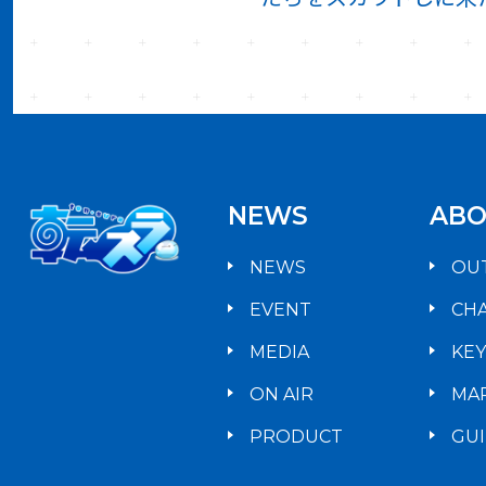
NEWS
ABO
NEWS
OU
EVENT
CH
MEDIA
KE
ON AIR
MA
PRODUCT
GU