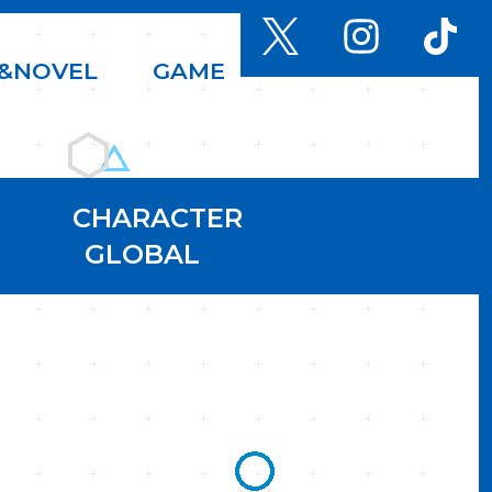
&
N
O
V
E
L
G
A
M
E
CHARACTER
GLOBAL