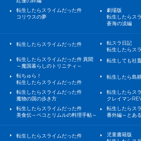
紅蓮の絆編
転生したらスライムだった件
劇場版
コリウスの夢
転生したらス
蒼海の涙編
転スラ日記
転生したらスライムだった件
転生したらス
転生したらスライムだった件 異聞
転生しても社
～魔国暮らしのトリニティ～
転ちゅら！
転生したら島
転生したらスライムだった件
転生したらスライムだった件
転生したらス
魔物の国の歩き方
クレイマンREV
転生したらスライムだった件
転生したらス
美食伝～ペコとリムルの料理手帖～
番外編～とあ
児童書籍版
転生したらスライムだった件