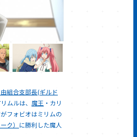
自由組合支部長(ギルド
市リムルは、
魔王
・カリ
だがフォビオはミリムの
オーク）
に勝利した魔人