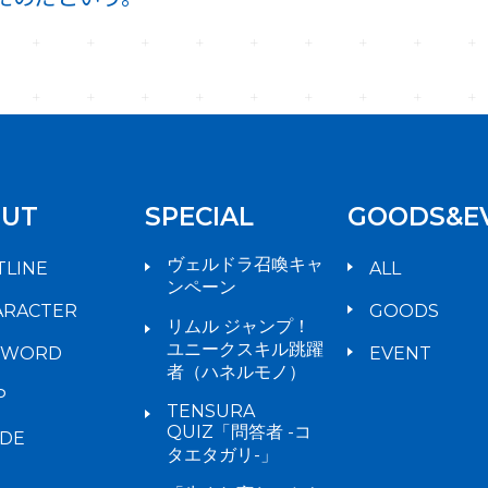
UT
SPECIAL
GOODS&E
ヴェルドラ召喚キャ
TLINE
ALL
ンペーン
ARACTER
GOODS
リムル ジャンプ！
ユニークスキル跳躍
YWORD
EVENT
者（ハネルモノ）
P
TENSURA
QUIZ「問答者 -コ
IDE
タエタガリ-」