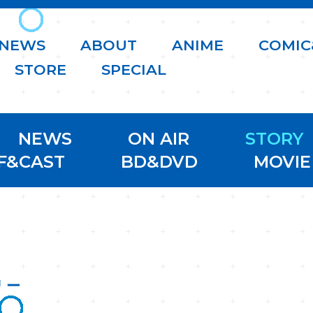
N
E
W
S
A
B
O
U
T
A
N
I
M
E
C
O
M
I
C
S
T
O
R
E
S
P
E
C
I
A
L
NEWS
ON AIR
STORY
F&CAST
BD&DVD
MOVIE
リー