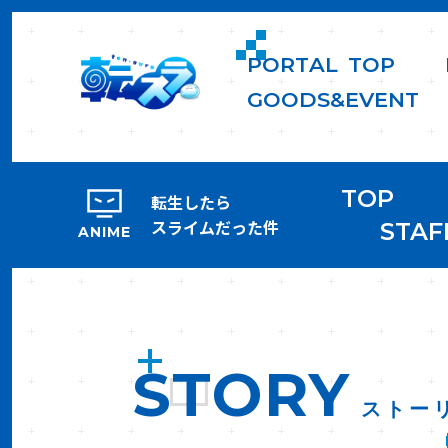
P
O
R
T
A
L
T
O
P
G
O
O
D
S
&
E
V
E
N
T
TOP
転生したら
スライムだった件
STAF
ANIME
STORY
ストー