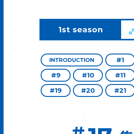
1st season
#1
INTRODUCTION
#9
#10
#11
#19
#20
#21
#