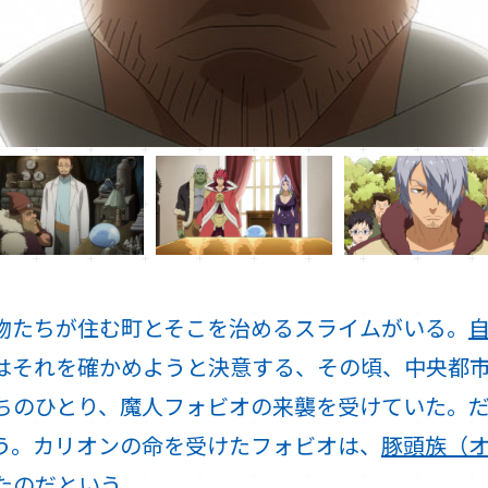
物たちが住む町とそこを治めるスライムがいる。
はそれを確かめようと決意する、その頃、中央都
ちのひとり、魔人フォビオの来襲を受けていた。
う。カリオンの命を受けたフォビオは、
豚頭族（
たのだという。