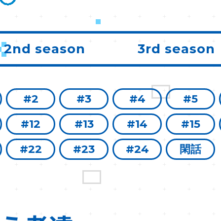
2nd season
3rd season
#2
#3
#4
#5
#12
#13
#14
#15
#22
#23
#24
閑話