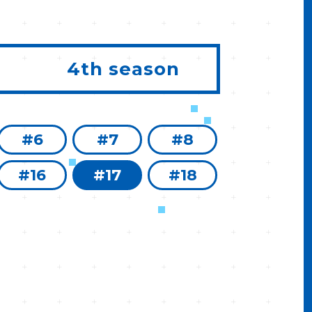
4th season
#6
#7
#8
#16
#17
#18