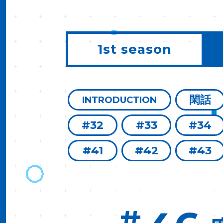
1st season
閑話
INTRODUCTION
#32
#33
#34
#41
#42
#43
#