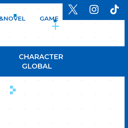
&
N
O
V
E
L
G
A
M
E
CHARACTER
GLOBAL