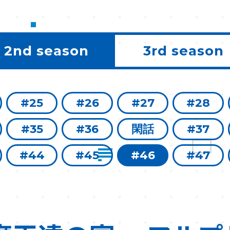
2nd season
3rd season
#25
#26
#27
#28
#35
#36
閑話
#37
#44
#45
#46
#47