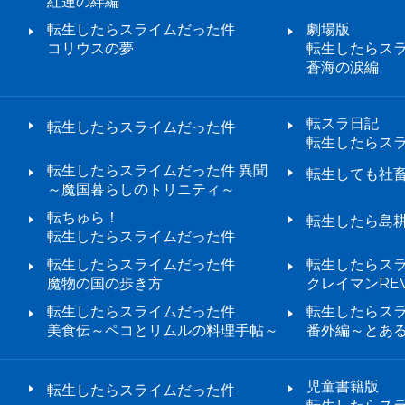
紅蓮の絆編
転生したらスライムだった件
劇場版
コリウスの夢
転生したらス
蒼海の涙編
転スラ日記
転生したらスライムだった件
転生したらス
転生したらスライムだった件 異聞
転生しても社
～魔国暮らしのトリニティ～
転ちゅら！
転生したら島
転生したらスライムだった件
転生したらスライムだった件
転生したらス
魔物の国の歩き方
クレイマンREV
転生したらスライムだった件
転生したらス
美食伝～ペコとリムルの料理手帖～
番外編～とあ
児童書籍版
転生したらスライムだった件