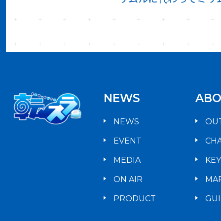
NEWS
ABO
NEWS
OU
EVENT
CH
MEDIA
KE
ON AIR
MA
PRODUCT
GU