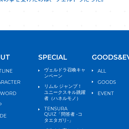
UT
SPECIAL
GOODS&E
ヴェルドラ召喚キャ
TLINE
ALL
ンペーン
ARACTER
GOODS
リムル ジャンプ！
ユニークスキル跳躍
YWORD
EVENT
者（ハネルモノ）
P
TENSURA
QUIZ「問答者 -コ
IDE
タエタガリ-」