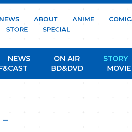
N
E
W
S
A
B
O
U
T
A
N
I
M
E
C
O
M
I
C
S
T
O
R
E
S
P
E
C
I
A
L
NEWS
ON AIR
STORY
F&CAST
BD&DVD
MOVIE
リー