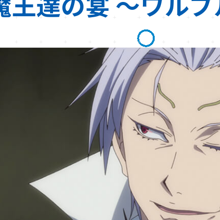
魔王達の宴 ～ワルプ