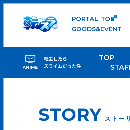
P
O
R
T
A
L
T
O
P
G
O
O
D
S
&
E
V
E
N
T
TOP
転生したら
スライムだった件
STAF
ANIME
STORY
ストー