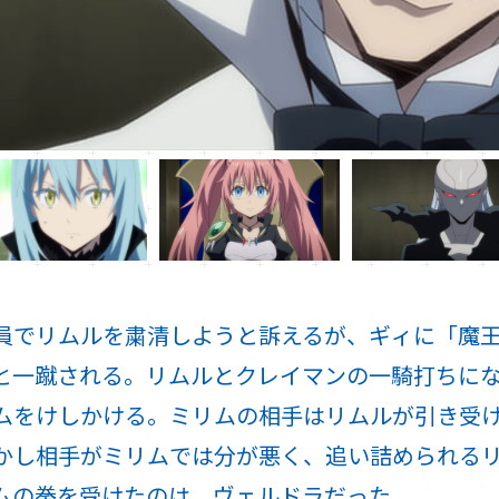
員でリムルを粛清しようと訴えるが、ギィに「魔
と一蹴される。リムルとクレイマンの一騎打ちに
ムをけしかける。ミリムの相手はリムルが引き受
かし相手がミリムでは分が悪く、追い詰められる
ムの拳を受けたのは、ヴェルドラだった。