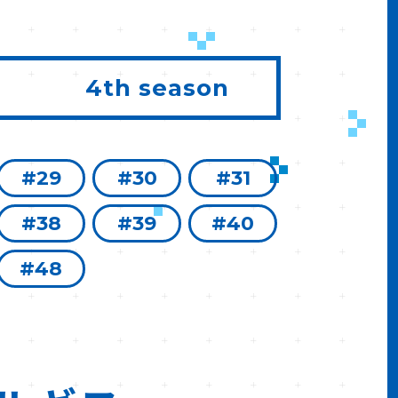
4th season
#29
#30
#31
#38
#39
#40
#48