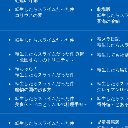
紅蓮の絆編
転生したらスライムだった件
劇場版
コリウスの夢
転生したらス
蒼海の涙編
転スラ日記
転生したらスライムだった件
転生したらス
転生したらスライムだった件 異聞
転生しても社
～魔国暮らしのトリニティ～
転ちゅら！
転生したら島
転生したらスライムだった件
転生したらスライムだった件
転生したらス
魔物の国の歩き方
クレイマンREV
転生したらスライムだった件
転生したらス
美食伝～ペコとリムルの料理手帖～
番外編～とあ
児童書籍版
転生したらスライムだった件