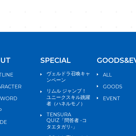
UT
SPECIAL
GOODS&E
ヴェルドラ召喚キャ
TLINE
ALL
ンペーン
ARACTER
GOODS
リムル ジャンプ！
ユニークスキル跳躍
YWORD
EVENT
者（ハネルモノ）
P
TENSURA
QUIZ「問答者 -コ
IDE
タエタガリ-」