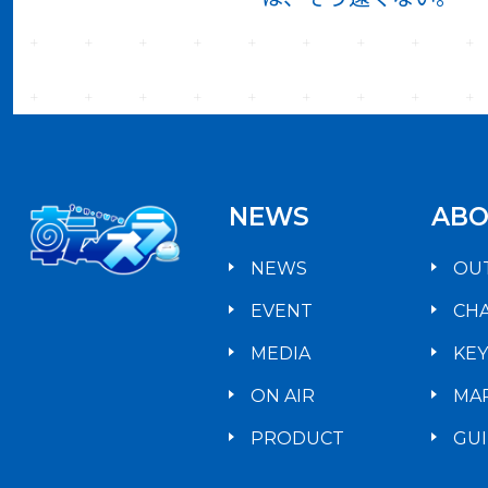
NEWS
ABO
NEWS
OU
EVENT
CH
MEDIA
KE
ON AIR
MA
PRODUCT
GU