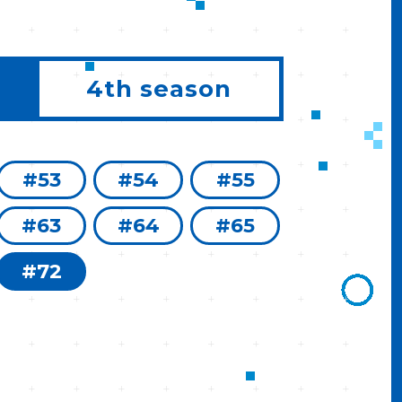
4th season
#53
#54
#55
#63
#64
#65
#72