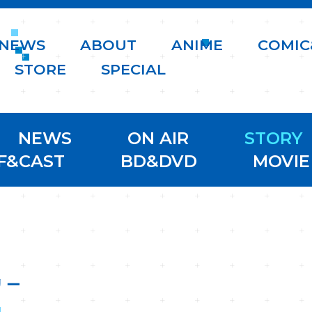
N
E
W
S
A
B
O
U
T
A
N
I
M
E
C
O
M
I
C
S
T
O
R
E
S
P
E
C
I
A
L
NEWS
ON AIR
STORY
F&CAST
BD&DVD
MOVIE
リー