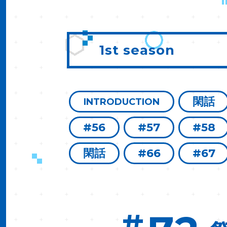
1st season
閑話
INTRODUCTION
#56
#57
#58
閑話
#66
#67
#