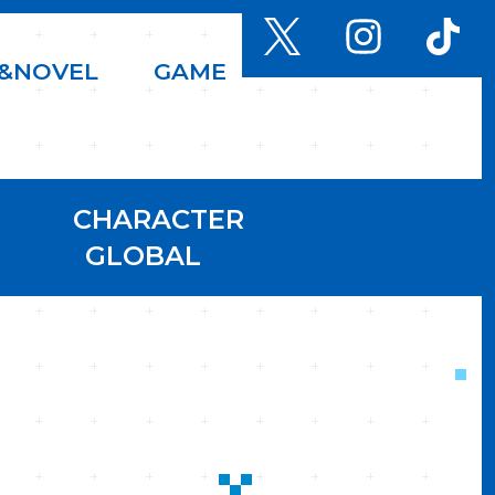
&
N
O
V
E
L
G
A
M
E
CHARACTER
GLOBAL