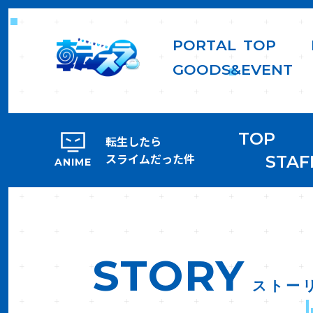
P
O
R
T
A
L
T
O
P
G
O
O
D
S
&
E
V
E
N
T
TOP
転生したら
スライムだった件
STAF
ANIME
STORY
ストー