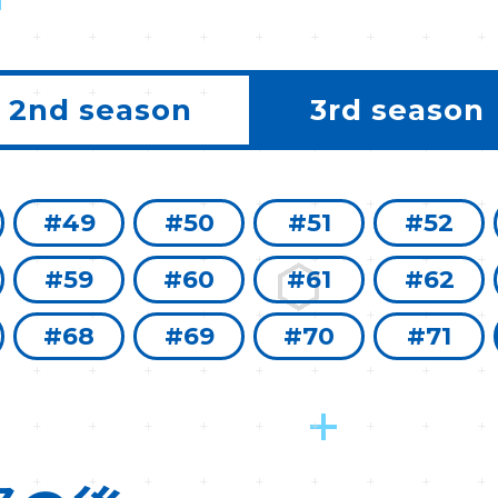
2nd season
3rd season
#49
#50
#51
#52
#59
#60
#61
#62
#68
#69
#70
#71