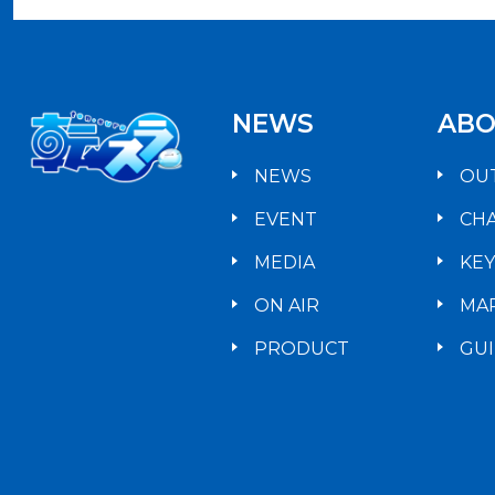
NEWS
ABO
NEWS
OU
EVENT
CH
MEDIA
KE
ON AIR
MA
PRODUCT
GU