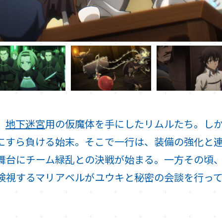
、
地下迷宮
用の仮魔体を手にしたリムルたち。し
にすら負ける始末。そこで一行は、装備の強化と
舞台にチーム緑乱との決戦が始まる。一方その頃
険視するマリアベルがユウキと秘密の会談を行っ