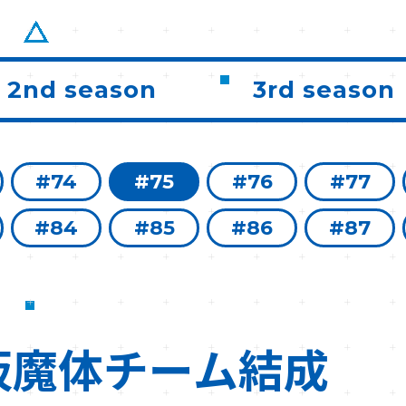
2nd season
3rd season
#74
#75
#76
#77
#84
#85
#86
#87
仮魔体チーム結成