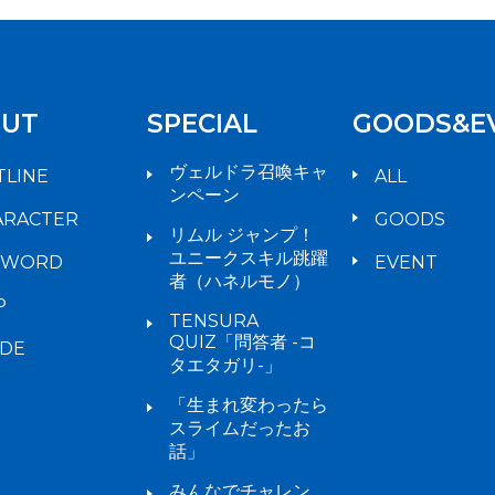
UT
SPECIAL
GOODS&E
ヴェルドラ召喚キャ
TLINE
ALL
ンペーン
ARACTER
GOODS
リムル ジャンプ！
ユニークスキル跳躍
YWORD
EVENT
者（ハネルモノ）
P
TENSURA
QUIZ「問答者 -コ
IDE
タエタガリ-」
「生まれ変わったら
スライムだったお
話」
みんなでチャレン