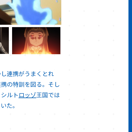
かし連携がうまくとれ
連携の特訓を図る。そし
、シルト
ロッゾ
王国では
ていた。