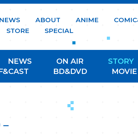
N
E
W
S
A
B
O
U
T
A
N
I
M
E
C
O
M
I
C
S
T
O
R
E
S
P
E
C
I
A
L
NEWS
ON AIR
STORY
F&CAST
BD&DVD
MOVIE
リー