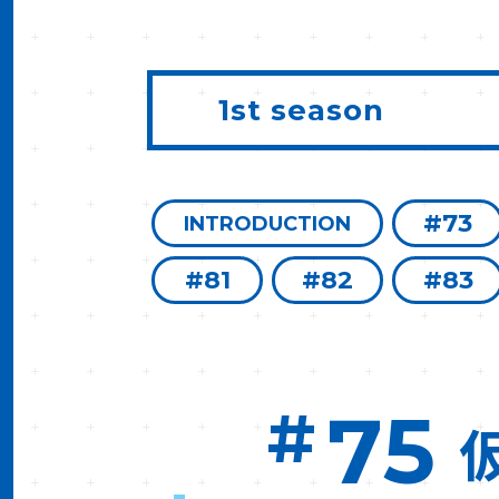
1st season
#73
INTRODUCTION
#81
#82
#83
#
75