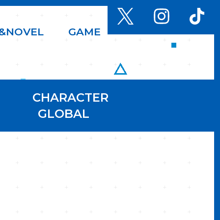
&
N
O
V
E
L
G
A
M
E
CHARACTER
GLOBAL