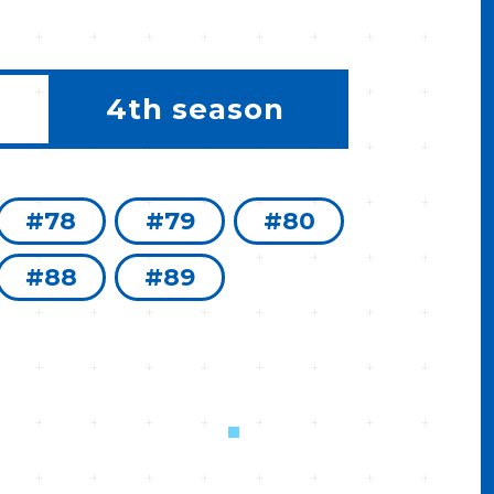
4th season
#78
#79
#80
#88
#89