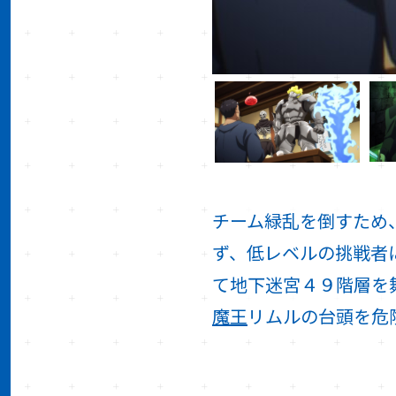
チーム緑乱を倒すため
ず、低レベルの挑戦者
て地下迷宮４９階層を
魔王
リムルの台頭を危