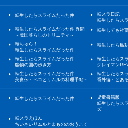
転スラ日記
転生したらスライムだった件
転生したらス
転生したらスライムだった件 異聞
転生しても社
～魔国暮らしのトリニティ～
転ちゅら！
転生したら島
転生したらスライムだった件
転生したらスライムだった件
転生したらス
魔物の国の歩き方
クレイマンREV
転生したらスライムだった件
転生したらス
美食伝～ペコとリムルの料理手帖～
番外編～とあ
児童書籍版
転生したらスライムだった件
転生したらス
ズ
転スラえほん
ちいさいリムルとまもののおうこく