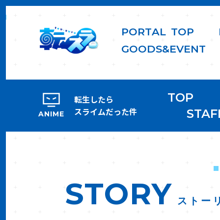
P
O
R
T
A
L
T
O
P
G
O
O
D
S
&
E
V
E
N
T
TOP
転生したら
スライムだった件
STAF
ANIME
STORY
ストー