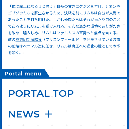
「俺は
魔王
になろうと思う」――自らの甘さにケジメを付け、シオンや
ゴブゾウたちを蘇生させるため、決戦を前にリムルは自分が人間で
あったことを打ち明けた。しかし仲間たちはそれが当たり前のこと
であるようにリムルを受け入れる。そんな温かな環境のありがたさ
を改めて噛みしめ、リムルはファルムスの軍勢へと焦点を当てる。
敵の
四方印封魔結界
（プリズンフィールド）を発生させている装置
の破壊はベニマル達に任せ、リムルは魔王への進化の糧として本隊
を叩く。
Portal menu
PORTAL TOP
NEWS