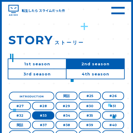
転生したら
スライムだった件
ANIME
STORY
ストーリー
1st season
2nd season
3rd season
4th season
閑話
#25
#26
INTRODUCTION
#27
#28
#29
#30
#31
#32
#33
#34
#35
#36
閑話
#37
#38
#39
#40