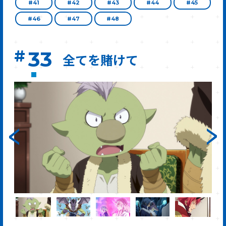
#41
#42
#43
#44
#45
#46
#47
#48
#
33
全てを賭けて